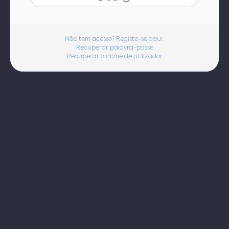
Não tem acesso? Registe-se aqui.
Recuperar palavra-passe
Recuperar o nome de utilizador