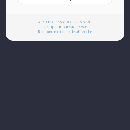
Não tem acesso? Registe-se aqui.
Recuperar palavra-passe
Recuperar o nome de utilizador