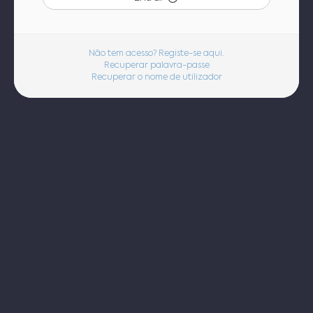
Não tem acesso? Registe-se aqui.
Recuperar palavra-passe
Recuperar o nome de utilizador