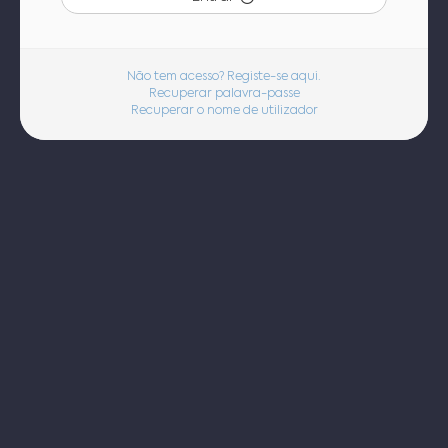
Não tem acesso? Registe-se aqui.
Recuperar palavra-passe
Recuperar o nome de utilizador